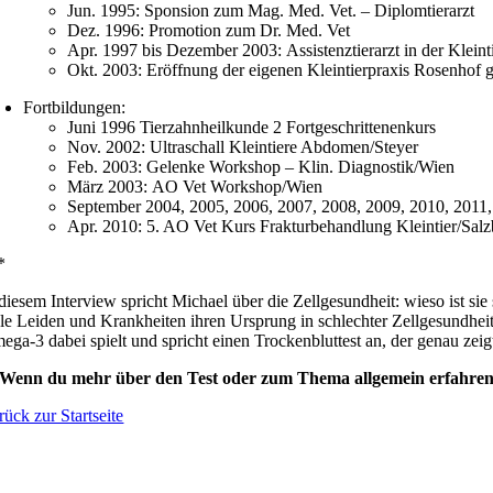
Jun. 1995: Sponsion zum Mag. Med. Vet. – Diplomtierarzt
Dez. 1996: Promotion zum Dr. Med. Vet
Apr. 1997 bis Dezember 2003: Assistenztierarzt in der Kleint
Okt. 2003: Eröffnung der eigenen Kleintierpraxis Rosenhof
Fortbildungen:
Juni 1996 Tierzahnheilkunde 2 Fortgeschrittenenkurs
Nov. 2002: Ultraschall Kleintiere Abdomen/Steyer
Feb. 2003: Gelenke Workshop – Klin. Diagnostik/Wien
März 2003: AO Vet Workshop/Wien
September 2004, 2005, 2006, 2007, 2008, 2009, 2010, 2011
Apr. 2010: 5. AO Vet Kurs Frakturbehandlung Kleintier/Sal
*
 diesem Interview spricht Michael über die Zellgesundheit: wieso ist si
ele Leiden und Krankheiten ihren Ursprung in schlechter Zellgesundhei
ega-3 dabei spielt und spricht einen Trockenbluttest an, der genau zeig
 Wenn du mehr über den Test oder zum Thema allgemein erfahren m
rück zur Startseite