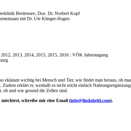
ierklinik Breitensee, Doz. Dr. Norbert Kopf
 gemeinsam mit Dr. Ute Klinger-Hagen
, 2012, 2013, 2014, 2015, 2015, 2016 : VÖK Jahrestagung
zburg
e so eklatant wichtig bei Mensch und Tier, wie findet man heraus, ob ma
t. Zudem erklärt er, weshalb es nicht reicht einfach Nahrungsergänzun
t, ob und wie gesund die Zellen sind.
öchtest, schreibe mir eine Email (
info@lindaheld.com
).