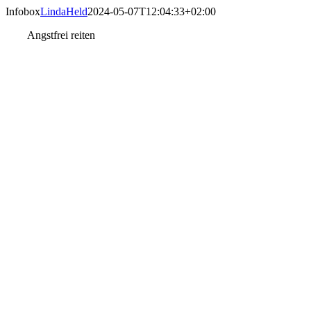
Skip
Infobox
LindaHeld
2024-05-07T12:04:33+02:00
to
Angstfrei reiten
content