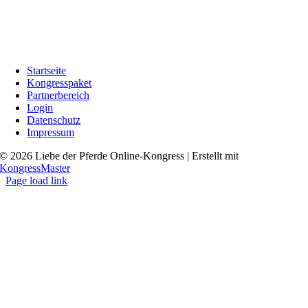
Startseite
Kongresspaket
Partnerbereich
Login
Datenschutz
Impressum
© 2026 Liebe der Pferde Online-Kongress | Erstellt mit
KongressMaster
Page load link
Go
to
Top