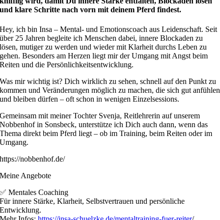
knifflig wird, damit Du innere Stärke entfalten, Blockaden lösen
und klare Schritte nach vorn mit deinem Pferd findest.
Hey, ich bin Insa – Mental- und Emotionscoach aus Leidenschaft. Seit
über 25 Jahren begleite ich Menschen dabei, innere Blockaden zu
lösen, mutiger zu werden und wieder mit Klarheit durchs Leben zu
gehen. Besonders am Herzen liegt mir der Umgang mit Angst beim
Reiten und die Persönlichkeitsentwicklung.
Was mir wichtig ist? Dich wirklich zu sehen, schnell auf den Punkt zu
kommen und Veränderungen möglich zu machen, die sich gut anfühle
und bleiben dürfen – oft schon in wenigen Einzelsessions.
Gemeinsam mit meiner Tochter Svenja, Reitlehrerin auf unserem
Nobbenhof in Sonsbeck, unterstütze ich Dich auch dann, wenn das
Thema direkt beim Pferd liegt – ob im Training, beim Reiten oder im
Umgang.
https://nobbenhof.de/
Meine Angebote
✅ Mentales Coaching
Für innere Stärke, Klarheit, Selbstvertrauen und persönliche
Entwicklung.
Mehr Infos:
https://insa-schuelzke.de/mentaltraining-fuer-reiter
/