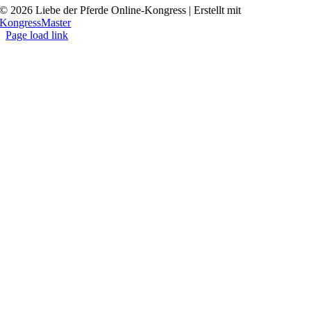
© 2026 Liebe der Pferde Online-Kongress | Erstellt mit
KongressMaster
Page load link
Go
to
Top