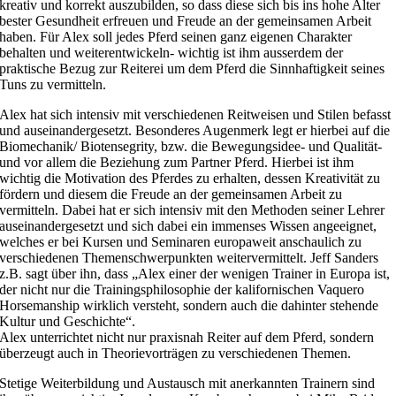
kreativ und korrekt auszubilden, so dass diese sich bis ins hohe Alter
bester Gesundheit erfreuen und Freude an der gemeinsamen Arbeit
haben. Für Alex soll jedes Pferd seinen ganz eigenen Charakter
behalten und weiterentwickeln- wichtig ist ihm ausserdem der
praktische Bezug zur Reiterei um dem Pferd die Sinnhaftigkeit seines
Tuns zu vermitteln.
Alex hat sich intensiv mit verschiedenen Reitweisen und Stilen befasst
und auseinandergesetzt. Besonderes Augenmerk legt er hierbei auf die
Biomechanik/ Biotensegrity, bzw. die Bewegungsidee- und Qualität-
und vor allem die Beziehung zum Partner Pferd. Hierbei ist ihm
wichtig die Motivation des Pferdes zu erhalten, dessen Kreativität zu
fördern und diesem die Freude an der gemeinsamen Arbeit zu
vermitteln. Dabei hat er sich intensiv mit den Methoden seiner Lehrer
auseinandergesetzt und sich dabei ein immenses Wissen angeeignet,
welches er bei Kursen und Seminaren europaweit anschaulich zu
verschiedenen Themenschwerpunkten weitervermittelt. Jeff Sanders
z.B. sagt über ihn, dass „Alex einer der wenigen Trainer in Europa ist,
der nicht nur die Trainingsphilosophie der kalifornischen Vaquero
Horsemanship wirklich versteht, sondern auch die dahinter stehende
Kultur und Geschichte“.
Alex unterrichtet nicht nur praxisnah Reiter auf dem Pferd, sondern
überzeugt auch in Theorievorträgen zu verschiedenen Themen.
Stetige Weiterbildung und Austausch mit anerkannten Trainern sind