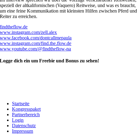
speziell der altkalifornischen (Vaquero) Reitweise, und was es braucht,
um eine feine Kommunikation mit kleinsten Hilfen zwischen Pferd un
Reiter zu erreichen.
findtheflow.de
www.instagram.com/zell.alex
www.facebook.com/dontcallmepaula
www.instagram.com/find.the.flow.de
www.youtube.com/@findtheflow-na
Logge dich ein um Freebie und Bonus zu sehen!
Startseite
Kongresspaket
Partnerbereich
Login
Datenschutz
Impressum