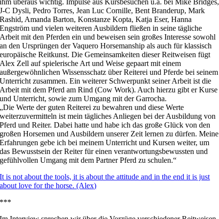
ihm überaus wichtig. Impulse aus Kursbesuchen u.a. bei Mike Bridges
J-C Dysli, Pedro Torres, Jean Luc Cornille, Bent Branderup, Mark
Rashid, Amanda Barton, Konstanze Kopta, Katja Eser, Hanna
Engström und vielen weiteren Ausbildern fließen in seine tägliche
Arbeit mit den Pferden ein und beweisen sein großes Interesse sowohl
an den Ursprüngen der Vaquero Horsemanship als auch für klassisch
europäische Reitkunst. Die Gemeinsamkeiten dieser Reitweisen fügt
Alex Zell auf spielerische Art und Weise gepaart mit einem
außergewöhnlichen Wissensschatz über Reiterei und Pferde bei seinem
Unterricht zusammen. Ein weiterer Schwerpunkt seiner Arbeit ist die
Arbeit mit dem Pferd am Rind (Cow Work). Auch hierzu gibt er Kurse
und Unterricht, sowie zum Umgang mit der Garrocha.
„Die Werte der guten Reiterei zu bewahren und diese Werte
weiterzuvermitteln ist mein tägliches Anliegen bei der Ausbildung von
Pferd und Reiter. Dabei hatte und habe ich das große Glück von den
großen Horsemen und Ausbildern unserer Zeit lernen zu dürfen. Meine
Erfahrungen gebe ich bei meinem Unterricht und Kursen weiter, um
das Bewusstsein der Reiter für einen verantwortungsbewussten und
gefühlvollen Umgang mit dem Partner Pferd zu schulen.“
It is not about the tools, it is about the attitude and in the end it is just
about love for the horse. (Alex)
***
Im Interview sprechen wir über die Vorzüge verschiedener Reitweisen,