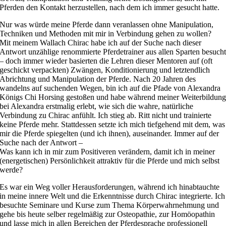
Pferden den Kontakt herzustellen, nach dem ich immer gesucht hatte.
Nur was würde meine Pferde dann veranlassen ohne Manipulation,
Techniken und Methoden mit mir in Verbindung gehen zu wollen?
Mit meinem Wallach Chirac habe ich auf der Suche nach dieser
Antwort unzählige renommierte Pferdetrainer aus allen Sparten besuch
– doch immer wieder basierten die Lehren dieser Mentoren auf (oft
geschickt verpackten) Zwängen, Konditionierung und letztendlich
Abrichtung und Manipulation der Pferde. Nach 20 Jahren des
wandelns auf suchenden Wegen, bin ich auf die Pfade von Alexandra
Königs Chi Horsing gestoßen und habe während meiner Weiterbildun
bei Alexandra erstmalig erlebt, wie sich die wahre, natürliche
Verbindung zu Chirac anfühlt. Ich stieg ab. Ritt nicht und trainierte
keine Pferde mehr. Stattdessen setzte ich mich tiefgehend mit dem, was
mir die Pferde spiegelten (und ich ihnen), auseinander. Immer auf der
Suche nach der Antwort –
Was kann ich in mir zum Positiveren verändern, damit ich in meiner
(energetischen) Persönlichkeit attraktiv für die Pferde und mich selbst
werde?
Es war ein Weg voller Herausforderungen, während ich hinabtauchte
in meine innere Welt und die Erkenntnisse durch Chirac integrierte. Ich
besuchte Seminare und Kurse zum Thema Körperwahrnehmung und
gehe bis heute selber regelmäßig zur Osteopathie, zur Homöopathin
und lasse mich in allen Bereichen der Pferdesprache professionell