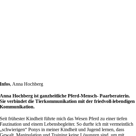
Infos
,
Anna Hochberg
Anna Hochberg ist ganzheitliche Pferd-Mensch- Paarberaterin.
Sie verbindet die Tierkommunikation mit der friedvoll-lebendigen
Kommunikation.
Seit frühester Kindheit führte mich das Wesen Pferd zu einer tiefen
Faszination und einem Lebensbegleiter. So durfte ich mit vermeintlich
„schwierigen“ Ponys in meiner Kindheit und Jugend lernen, dass
Gewalt, Manipulation und Training keine Lösungen sind, um mit