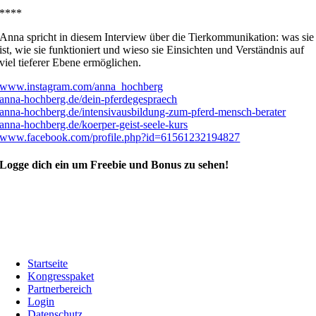
****
Anna spricht in diesem Interview über die Tierkommunikation: was sie
ist, wie sie funktioniert und wieso sie Einsichten und Verständnis auf
viel tieferer Ebene ermöglichen.
www.instagram.com/anna_hochberg
anna-hochberg.de/dein-pferdegespraech
anna-hochberg.de/intensivausbildung-zum-pferd-mensch-berater
anna-hochberg.de/koerper-geist-seele-kurs
www.facebook.com/profile.php?id=61561232194827
Logge dich ein um Freebie und Bonus zu sehen!
Startseite
Kongresspaket
Partnerbereich
Login
Datenschutz