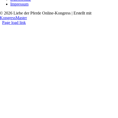
Impressum
© 2026 Liebe der Pferde Online-Kongress | Erstellt mit
KongressMaster
Page load link
Go
to
Top