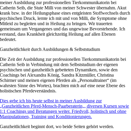
meiner Ausbildung zur professionellen Tierkommunikatorin bei
Catherin Seib, die Stute Milli von meiner Schwester übernahm. Akut
krank bzw. in der Heilungsphase eines entgleisten Stoffwechsels durch
psychischen Druck, lernte ich mit und von Milli, die Symptome ohne
Mitleid zu begleiten und in Heilung zu bringen. Wir trauerten
gemeinsam um Vergangenes und das ungewisse Bevorstehende. Ich
verstand, dass Krankheit gleichzeitig Heilung auf allen Ebenen
bedeutet.
Ganzheitlichkeit durch Ausbildungen & Selbststudium
Die Zeit der Ausbildung zur professionellen Tierkommunikatorin bei
Catherin Seib in Verbindung mit dem Selbststudium der eigenen
psychischen und ganzheitlich gebetteten Dynamiken, sowie den
Coachings bei Alexandra König, Sandra Kitzmüller, Christina
Schirmer und meinen eigenen Pferden als „Personaltrainer“ (im
wahrsten Sinne des Wortes), brachten mich auf eine neue Ebene des
holistischen Pferdeverständnis.
Dies gebe ich bis heute selbst in meiner Ausbildung zur
„Ganzheitlichen Pferd-Mensch-Paarberaterin„, diversen Kursen sowie
1:1 Coachings und Beratungen weiter. Friedvoll, holistisch und ohne
Manipulationen, Training und Konditionierungen.
Ganzheitlichkeit beginnt dort, wo beide Seiten gehört werden.