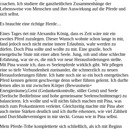
coachen. Ich studiere die ganzheitlichen Zusammenhänge der
Lebensweise von Menschen und ihre Auswirkung auf die Pferde und
sich selbst.
Es brauchte eine richtige Herde…
Eines Tages riet mir Alexandra König, dass es Zeit wäre mir ein
zweites Pferd zuzulegen. Dieser Wunsch wohnte schon lange in mir,
fand jedoch noch nicht meine innere Erlaubnis, wahr werden zu
dürfen. Doch Pina sollte und wollte zu mir. Eine grazile, hoch
energetische Stute mit einer alten Seele. Jung, roh und ohne schlechte
Erfahrung, war sie es, die mich vor neue Herausforderungen stellte.
Mit Pina wusste ich, dass es Seelenpferde wirklich gibt. Wir pflegen
eine so tiefe Verbundenheit zueinander, die schmerzlich zu neuen
Herausforderungen führte. Ich hatte noch nie so ein hoch energetisches
Pferd kennen gelernt geschweige denn selber führen gelernt. Ich durfte
lernen alles in mir zwischen Körper (Bewusstsein+
Energieräume),Geist (Gedankenkontrolle, stiller Geist) und Seele
(Seelische Bedürfnisse und hohe gemeinsame Seelenschnittmenge) zu
balancieren. Ich wollte und will nichts falsch machen mit Pina, was
mich zum Prokastinieren verleitet. Gleichzeitig machte mir Pina aber
auch meine Stärken deutlich und ich durfte erkennen, wie viel Zähheit
und Durchhaltevermögen in mir steckt. Genau wie in Pina selbst.
Mein Pferde-Tribe komplettierte sich schließlich, als ich mit Beginn