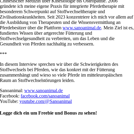
Chinesischer Medizin über Kinesiologie bis Osteopathie. 2006
gründete ich meine eigene Praxis für integrierte Pferdetherapie mit
besonderem Schwerpunkt auf Stoffwechseltherapie und
Zivilisationskrankheiten. Seit 2023 konzentriere ich mich vor allem auf
die Ausbildung von Therapeuten und die Wissensvermittlung an
Pferdebesitzer über die Plattform
www.sanoanimal.de
. Mein Ziel ist es,
fundiertes Wissen über artgerechte Fütterung und
Stoffwechselgesundheit zu verbreiten, um das Leben und die
Gesundheit von Pferden nachhaltig zu verbessern.
***
In diesem Interview sprechen wir über die Schwierigkeiten des
Stoffwechsels bei Pferden, wie das konkret mit der Fütterung
zusammenhängt und wieso so viele Pferde im mitteleuropäischen
Raum an Stoffwechselstörungen leiden.
Sanoanimal:
www.sanoanimal.de
Facebook:
facebook.com/sanoanimal
YouTube:
youtube.com/@Sanoanimal
Logge dich ein um Freebie und Bonus zu sehen!