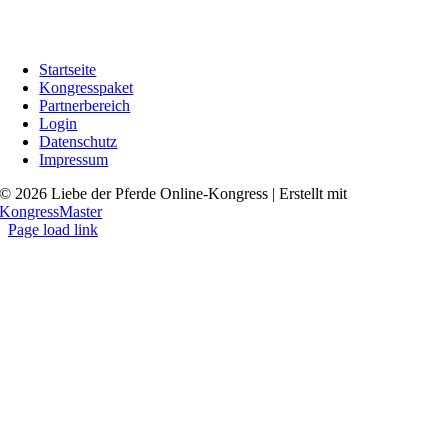
Startseite
Kongresspaket
Partnerbereich
Login
Datenschutz
Impressum
© 2026 Liebe der Pferde Online-Kongress | Erstellt mit
KongressMaster
Page load link
Go
to
Top