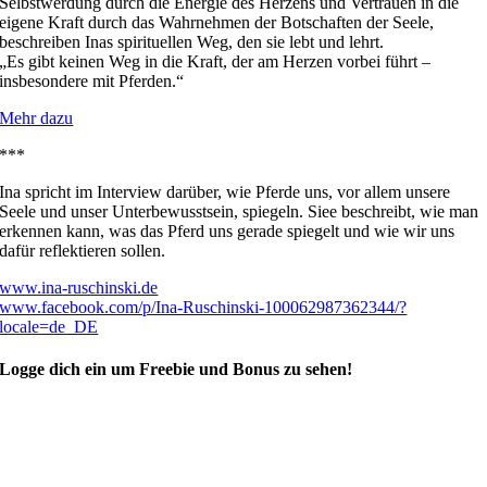
Selbstwerdung durch die Energie des Herzens und Vertrauen in die
eigene Kraft durch das Wahrnehmen der Botschaften der Seele,
beschreiben Inas spirituellen Weg, den sie lebt und lehrt.
„Es gibt keinen Weg in die Kraft, der am Herzen vorbei führt –
insbesondere mit Pferden.“
Mehr dazu
***
Ina spricht im Interview darüber, wie Pferde uns, vor allem unsere
Seele und unser Unterbewusstsein, spiegeln. Siee beschreibt, wie man
erkennen kann, was das Pferd uns gerade spiegelt und wie wir uns
dafür reflektieren sollen.
www.ina-ruschinski.de
www.facebook.com/p/Ina-Ruschinski-100062987362344/?
locale=de_DE
Logge dich ein um Freebie und Bonus zu sehen!