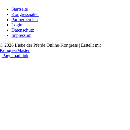
Startseite
Kongresspaket
Partnerbereich
Login
Datenschutz
Impressum
© 2026 Liebe der Pferde Online-Kongress | Erstellt mit
KongressMaster
Page load link
Go
to
Top