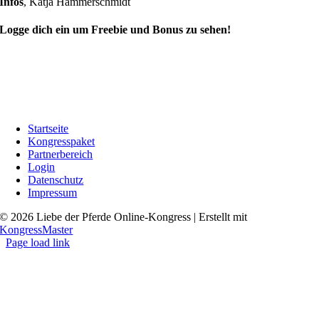
Infos
,
Katja Hammerschmidt
Logge dich ein um Freebie und Bonus zu sehen!
Startseite
Kongresspaket
Partnerbereich
Login
Datenschutz
Impressum
© 2026 Liebe der Pferde Online-Kongress | Erstellt mit
KongressMaster
Page load link
Go
to
Top