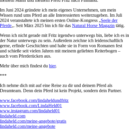
meinem Mann und meinem Pferd Fritz nach Finnland.
Im Juni 2024 gründete ich mein eigenes Unternehmen, um mein
Wissen rund ums Pferd an alle Interessierten weiterzugeben. Im Juli
2024 veranstaltete ich meinen ersten Online-Kongress „
Seele der
Pferde
„. Seit März 2025 bin ich für das
Natural Horse Magazin
tätig.
Wenn ich nicht gerade mit Fritz irgendwo unterwegs bin, liebe ich es i
der Natur unterwegs zu sein. Außerdem zeichne ich leidenschaftlich
gerne, erfinde Geschichten und halte sie in Form von Romanen fest
und schieße seit vielen Jahren mit meinem geliebten Reiterbogen –
auch vom Pferderücken aus.
Mehr über mich findest du
hier
.
***
Ich nehme dich mit auf eine Reise zu dir und deinem Pferd als
Dreamteam. Denn dein Pferd ist kein Projekt, sondern dein Partner.
www.facebook.com/lindaheldundfritz
www.facebook.com/LindaHeld01
www.instagram.com/lindaheld01
lindaheld.com
lindaheld.com/meine-angebote/gratis
lindaheld.com/meine-angebote