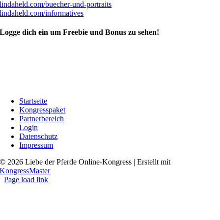
lindaheld.com/buecher-und-portraits
lindaheld.com/informatives
Logge dich ein um Freebie und Bonus zu sehen!
Startseite
Kongresspaket
Partnerbereich
Login
Datenschutz
Impressum
© 2026 Liebe der Pferde Online-Kongress | Erstellt mit
KongressMaster
Page load link
Go
to
Top