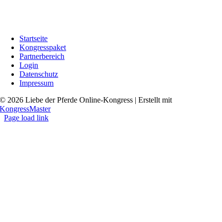
Startseite
Kongresspaket
Partnerbereich
Login
Datenschutz
Impressum
© 2026 Liebe der Pferde Online-Kongress | Erstellt mit
KongressMaster
Page load link
Go
to
Top