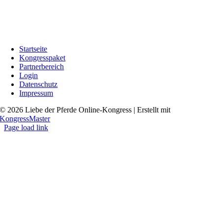
Startseite
Kongresspaket
Partnerbereich
Login
Datenschutz
Impressum
© 2026 Liebe der Pferde Online-Kongress | Erstellt mit
KongressMaster
Page load link
Go
to
Top