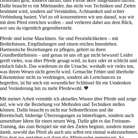
Gehorsam geht, sondern darum, dass Pferde aktiv mitgestalten dürfen.
Dafür braucht es ein Miteinander, das nicht von Techniken und Zielen
bestimmt wird, sondern auf Verständnis, Achtsamkeit und echter
Verbindung basiert. Viel zu oft konzentrieren wir uns darauf, was wir
mit dem Pferd erreichen wollen – und verlieren dabei aus dem Blick,
wer uns da eigentlich gegenübersteht.
Pferde sind keine Maschinen. Sie sind Persönlichkeiten – mit
Bedürfnissen, Empfindungen und einem reichen Innenleben.
Harmonische Beziehungen zu pflegen, gehört zu ihren
Grundbedürfnissen – und genau ist uns oft gar nicht bewusst! Leider
greift vieles, was über Pferde gesagt wird, zu kurz oder ist schlicht und
einfach falsch. Das wiederum ist die Ursache, weshalb wir vieles tun,
was ihrem Wesen nicht gerecht wird. Gemachte Fehler und überholte
Erkenntnisse nicht zu verdrängen, sondern als Lernchancen zu
begreifen, ist für mich ein wesentlicher Schlüssel für ein Umdenken
und Veränderung hin zu mehr Pferdewohl. 🧡
Mit meiner Arbeit vermittle ich aktuelles Wissen über Pferde und zeige
auf, wie wir die Beziehung vor Methoden und Techniken stellen
können. Dafür braucht es nicht nur Selbstreflexion und die
Bereitschaft, bisherige Überzeugungen zu hinterfragen, sondern auch
umsetzbare Ideen für einen neuen Weg. Dafür gibt es das Freiraum-
Training, das zum Beispiel nie mit den Zielen beginnt, sondern immer
damit, sowohl das Pferd als auch uns selbst erst einmal wahrzunehmen
Von dort aus gestalten wir dann das Miteinander gemeinsam. So