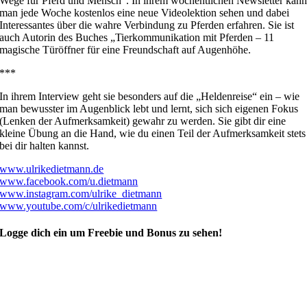
Wege für Pferd und Mensch“. In ihrem wöchentlichen Newsletter kan
man jede Woche kostenlos eine neue Videolektion sehen und dabei
Interessantes über die wahre Verbindung zu Pferden erfahren. Sie ist
auch Autorin des Buches „Tierkommunikation mit Pferden – 11
magische Türöffner für eine Freundschaft auf Augenhöhe.
***
In ihrem Interview geht sie besonders auf die „Heldenreise“ ein – wie
man bewusster im Augenblick lebt und lernt, sich sich eigenen Fokus
(Lenken der Aufmerksamkeit) gewahr zu werden. Sie gibt dir eine
kleine Übung an die Hand, wie du einen Teil der Aufmerksamkeit stets
bei dir halten kannst.
www.ulrikedietmann.de
www.facebook.com/u.dietmann
www.instagram.com/ulrike_dietmann
www.youtube.com/c/ulrikedietmann
Logge dich ein um Freebie und Bonus zu sehen!