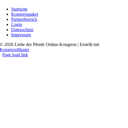
Startseite
Kongresspaket
Partnerbereich
Login
Datenschutz
Impressum
© 2026 Liebe der Pferde Online-Kongress | Erstellt mit
KongressMaster
Page load link
Go
to
Top